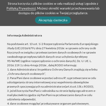
Strona korzysta z plików cookies w celu realizacji usług i zgodnie z
Polityką Prywatności
. Możesz określić warunki przechowywania lub
dostępu do plików cookies w Twojej przeglądarce.
Akceptuję ciasteczka
Informacja Administratora
Na podstawie art. 13 ust. 1 i 2 Rozporządzenia Parlamentu Europejskiego
i Rady (UE) 2016/679 z dnia 27 kwietnia 2016r. w sprawie ochrony osób
fizycznych w związku z przetwarzaniem danych osobowych i w sprawie
swobodnego przepływu takich danych oraz uchylenia dyrektywy
95/46/WE (ogólne rozporządzenie o ochronie danych), Dz. U. UE. L.
2016.119.1 z dnia 4 maja 2016r., dalej RODO informuję:
1. dane Administratora i Inspektora Ochrony Danych znajdują się w linku
„Ochrona danych osobowych”,
2. Pana/Pani dane osobowe w postaci adresu IP, są przetwarzane w celu
udostępniania strony internetowej oraz wypełnienia obowiązków
prawnych spoczywających na administratorze(art.6 ust.1 lit.c RODO),
3. jeżeli korzysta Pan/Pani z odnośnika na stronie będącego adresem e-
mail placówki to zgadza się Pan/Pani na przetwarzanie danych w celu
udzielenia odpowiedzi,
4. dane osobowe mogą być przekazywane organom państwowym,