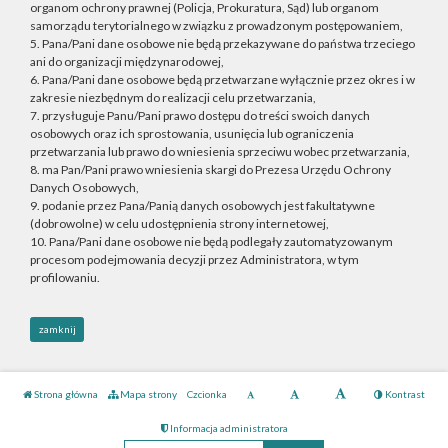
organom ochrony prawnej (Policja, Prokuratura, Sąd) lub organom
samorządu terytorialnego w związku z prowadzonym postępowaniem,
5. Pana/Pani dane osobowe nie będą przekazywane do państwa trzeciego
ani do organizacji międzynarodowej,
6. Pana/Pani dane osobowe będą przetwarzane wyłącznie przez okres i w
zakresie niezbędnym do realizacji celu przetwarzania,
7. przysługuje Panu/Pani prawo dostępu do treści swoich danych
osobowych oraz ich sprostowania, usunięcia lub ograniczenia
przetwarzania lub prawo do wniesienia sprzeciwu wobec przetwarzania,
8. ma Pan/Pani prawo wniesienia skargi do Prezesa Urzędu Ochrony
Danych Osobowych,
9. podanie przez Pana/Panią danych osobowych jest fakultatywne
(dobrowolne) w celu udostępnienia strony internetowej,
10. Pana/Pani dane osobowe nie będą podlegały zautomatyzowanym
procesom podejmowania decyzji przez Administratora, w tym
profilowaniu.
zamknij
Strona główna
Mapa strony
Czcionka
Kontrast
Informacja administratora