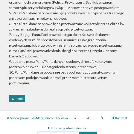
organom ochrony prawnej (Policja, Prokuratura, Sąd) lub organom
samorządu terytorialnego w związku z prowadzonym postępowaniem,
5. Pana/Pani dane osobowe nie będą przekazywane do państwa trzeciego
ani do organizacji międzynarodowej,
6. Pana/Pani dane osobowe będą przetwarzane wyłącznie przez okres i w
zakresie niezbędnym do realizacji celu przetwarzania,
7. przysługuje Panu/Pani prawo dostępu do treści swoich danych
osobowych oraz ich sprostowania, usunięcia lub ograniczenia
przetwarzania lub prawo do wniesienia sprzeciwu wobec przetwarzania,
8. ma Pan/Pani prawo wniesienia skargi do Prezesa Urzędu Ochrony
Danych Osobowych,
9. podanie przez Pana/Panią danych osobowych jest fakultatywne
(dobrowolne) w celu udostępnienia strony internetowej,
10. Pana/Pani dane osobowe nie będą podlegały zautomatyzowanym
procesom podejmowania decyzji przez Administratora, w tym
profilowaniu.
zamknij
Strona główna
Mapa strony
Czcionka
Kontrast
Informacja administratora