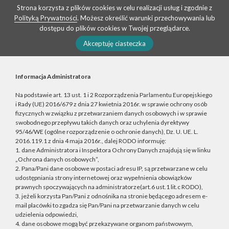
Strona korzysta z plików cookies w celu realizacji usług i zgodnie z
Polityką Prywatności
. Możesz określić warunki przechowywania lub
dostępu do plików cookies w Twojej przeglądarce.
Akceptuję ciasteczka
Informacja Administratora
Na podstawie art. 13 ust. 1 i 2 Rozporządzenia Parlamentu Europejskiego
i Rady (UE) 2016/679 z dnia 27 kwietnia 2016r. w sprawie ochrony osób
fizycznych w związku z przetwarzaniem danych osobowych i w sprawie
swobodnego przepływu takich danych oraz uchylenia dyrektywy
95/46/WE (ogólne rozporządzenie o ochronie danych), Dz. U. UE. L.
2016.119.1 z dnia 4 maja 2016r., dalej RODO informuję:
1. dane Administratora i Inspektora Ochrony Danych znajdują się w linku
„Ochrona danych osobowych”,
2. Pana/Pani dane osobowe w postaci adresu IP, są przetwarzane w celu
udostępniania strony internetowej oraz wypełnienia obowiązków
prawnych spoczywających na administratorze(art.6 ust.1 lit.c RODO),
3. jeżeli korzysta Pan/Pani z odnośnika na stronie będącego adresem e-
mail placówki to zgadza się Pan/Pani na przetwarzanie danych w celu
udzielenia odpowiedzi,
4. dane osobowe mogą być przekazywane organom państwowym,