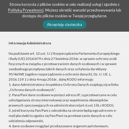
Strona korzysta z plików cookies w celu realizacji usług i zgodnie z
Polityką Prywatności
. Możesz określić warunki przechowywania lub
dostępu do plików cookies w Twojej przeglądarce.
Akceptuję ciasteczka
Informacja Administratora
Na podstawie art. 13 ust. 1 i 2 Rozporządzenia Parlamentu Europejskiego
i Rady (UE) 2016/679 z dnia 27 kwietnia 2016r. w sprawie ochrony osób
fizycznych w związku z przetwarzaniem danych osobowych i w sprawie
swobodnego przepływu takich danych oraz uchylenia dyrektywy
95/46/WE (ogólne rozporządzenie o ochronie danych), Dz. U. UE. L.
2016.119.1 z dnia 4 maja 2016r., dalej RODO informuję:
1. dane Administratora i Inspektora Ochrony Danych znajdują się w linku
„Ochrona danych osobowych”,
2. Pana/Pani dane osobowe w postaci adresu IP, są przetwarzane w celu
udostępniania strony internetowej oraz wypełnienia obowiązków
prawnych spoczywających na administratorze(art.6 ust.1 lit.c RODO),
3. jeżeli korzysta Pan/Pani z odnośnika na stronie będącego adresem e-
mail placówki to zgadza się Pan/Pani na przetwarzanie danych w celu
udzielenia odpowiedzi,
4. dane osobowe mogą być przekazywane organom państwowym,