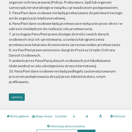
organom ochrony prawnej (Policja, Prokuratura, Sąd) lub organom
samorządu terytorialnego w związku z prowadzonym postępowaniem,
5. Pana/Pani dane osobowe nie będą przekazywane do państwa trzeciego
ani do organizacji międzynarodowej,
6. Pana/Pani dane osobowe będą przetwarzane wyłącznie przez okres i w
zakresie niezbędnym do realizacji celu przetwarzania,
7. przysługuje Panu/Pani prawo dostępu do treści swoich danych
osobowych oraz ich sprostowania, usunięcia lub ograniczenia
przetwarzania lub prawo do wniesienia sprzeciwu wobec przetwarzania,
8. ma Pan/Pani prawo wniesienia skargi do Prezesa Urzędu Ochrony
Danych Osobowych,
9. podanie przez Pana/Panią danych osobowych jest fakultatywne
(dobrowolne) w celu udostępnienia strony internetowej,
10. Pana/Pani dane osobowe nie będą podlegały zautomatyzowanym
procesom podejmowania decyzji przez Administratora, w tym
profilowaniu.
zamknij
Strona główna
Mapa strony
Czcionka
Kontrast
Informacja administratora