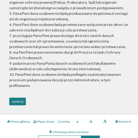
organom ochrony prawnej (Policja, Prokuratura, Sąd) lub organom
samorządu terytorialnego w związku z prowadzonym postępowaniem,
5. Pana/Pani dane osobowe nie będą przekazywane do państwa trzeciego
ani do organizacji międzynarodowej,
6. Pana/Pani dane osobowe będą przetwarzane wyłącznie przez okres i w
zakresie niezbędnym do realizacji celu przetwarzania,
7. przysługuje Panu/Pani prawo dostępu do treści swoich danych
osobowych oraz ich sprostowania, usunięcia lub ograniczenia
przetwarzania lub prawo do wniesienia sprzeciwu wobec przetwarzania,
8. ma Pan/Pani prawo wniesienia skargi do Prezesa Urzędu Ochrony
Danych Osobowych,
9. podanie przez Pana/Panią danych osobowych jest fakultatywne
(dobrowolne) w celu udostępnienia strony internetowej,
10. Pana/Pani dane osobowe nie będą podlegały zautomatyzowanym
procesom podejmowania decyzji przez Administratora, w tym
profilowaniu.
zamknij
Strona główna
Mapa strony
Czcionka
Kontrast
Informacja administratora