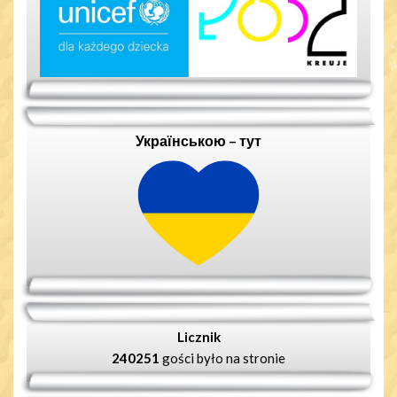
Українською – тут
Licznik
240251
gości było na stronie