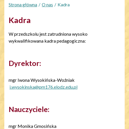
Strona główna
O nas
Kadra
Kadra
W przedszkolu jest zatrudniona wysoko
wykwalifikowana kadra pedagogiczna:
Dyrektor:
mgr Iwona Wysokińska-Woźniak
i.wysokinska@pm176.elodz.edu.pl
Nauczyciele:
mgr Monika Gmosińska