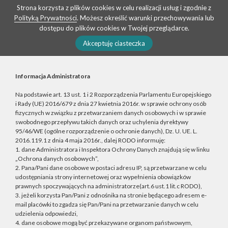
Strona korzysta z plików cookies w celu realizacji usług i zgodnie z
Polityką Prywatności
. Możesz określić warunki przechowywania lub
dostępu do plików cookies w Twojej przeglądarce.
Akceptuję ciasteczka
Informacja Administratora
Na podstawie art. 13 ust. 1 i 2 Rozporządzenia Parlamentu Europejskiego
i Rady (UE) 2016/679 z dnia 27 kwietnia 2016r. w sprawie ochrony osób
fizycznych w związku z przetwarzaniem danych osobowych i w sprawie
swobodnego przepływu takich danych oraz uchylenia dyrektywy
95/46/WE (ogólne rozporządzenie o ochronie danych), Dz. U. UE. L.
2016.119.1 z dnia 4 maja 2016r., dalej RODO informuję:
1. dane Administratora i Inspektora Ochrony Danych znajdują się w linku
„Ochrona danych osobowych”,
2. Pana/Pani dane osobowe w postaci adresu IP, są przetwarzane w celu
udostępniania strony internetowej oraz wypełnienia obowiązków
prawnych spoczywających na administratorze(art.6 ust.1 lit.c RODO),
3. jeżeli korzysta Pan/Pani z odnośnika na stronie będącego adresem e-
mail placówki to zgadza się Pan/Pani na przetwarzanie danych w celu
udzielenia odpowiedzi,
4. dane osobowe mogą być przekazywane organom państwowym,