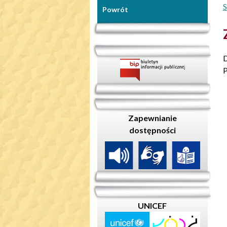
S
Powrót
D
P
Zapewnianie
dostępności
UNICEF