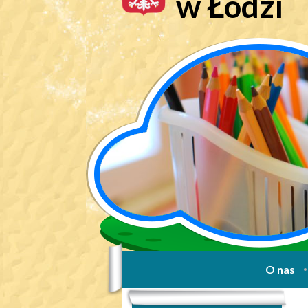
w Łodzi
O nas