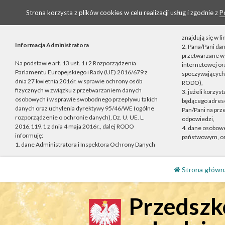
Strona korzysta z plików cookies w celu realizacji usług i zgodnie z
P
znajdują się w 
Informacja Administratora
2. Pana/Pani da
przetwarzane w 
Na podstawie art. 13 ust. 1 i 2 Rozporządzenia
internetowej o
Parlamentu Europejskiego i Rady (UE) 2016/679 z
spoczywających n
dnia 27 kwietnia 2016r. w sprawie ochrony osób
RODO),
fizycznych w związku z przetwarzaniem danych
3. jeżeli korzys
osobowych i w sprawie swobodnego przepływu takich
będącego adrese
danych oraz uchylenia dyrektywy 95/46/WE (ogólne
Pan/Pani na prz
rozporządzenie o ochronie danych), Dz. U. UE. L.
odpowiedzi,
2016.119.1 z dnia 4 maja 2016r., dalej RODO
4. dane osobow
informuję:
państwowym, or
1. dane Administratora i Inspektora Ochrony Danych
Strona główn
Przedszko