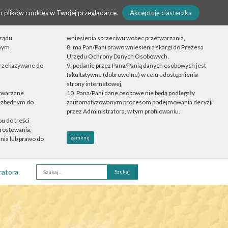
o plików cookies w Twojej przeglądarce.
Akceptuję ciasteczka
rządu
wniesienia sprzeciwu wobec przetwarzania,
onym
8. ma Pan/Pani prawo wniesienia skargi do Prezesa
Urzędu Ochrony Danych Osobowych,
przekazywane do
9. podanie przez Pana/Panią danych osobowych jest
fakultatywne (dobrowolne) w celu udostępnienia
strony internetowej,
etwarzane
10. Pana/Pani dane osobowe nie będą podlegały
iezbędnym do
zautomatyzowanym procesom podejmowania decyzji
przez Administratora, w tym profilowaniu.
u do treści
rostowania,
zamknij
nia lub prawo do
ratora
Fraza