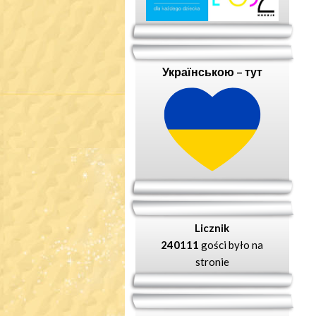
Українською – тут
Licznik
240111
gości było na
stronie