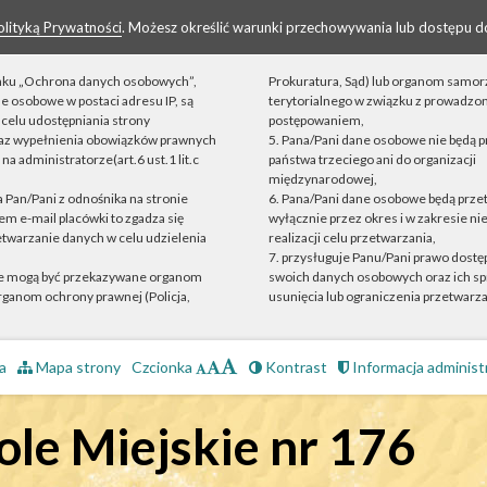
olityką Prywatności
. Możesz określić warunki przechowywania lub dostępu d
linku „Ochrona danych osobowych”,
Prokuratura, Sąd) lub organom samo
ne osobowe w postaci adresu IP, są
terytorialnego w związku z prowadz
celu udostępniania strony
postępowaniem,
raz wypełnienia obowiązków prawnych
5. Pana/Pani dane osobowe nie będą 
a administratorze(art.6 ust.1 lit.c
państwa trzeciego ani do organizacji
międzynarodowej,
ta Pan/Pani z odnośnika na stronie
6. Pana/Pani dane osobowe będą prz
m e-mail placówki to zgadza się
wyłącznie przez okres i w zakresie n
etwarzanie danych w celu udzielenia
realizacji celu przetwarzania,
7. przysługuje Panu/Pani prawo dostęp
e mogą być przekazywane organom
swoich danych osobowych oraz ich sp
ganom ochrony prawnej (Policja,
usunięcia lub ograniczenia przetwarza
a
Mapa strony
Czcionka
Kontrast
Informacja administ
le Miejskie nr 176